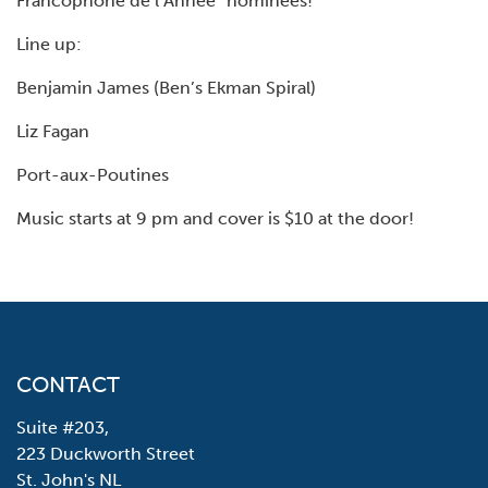
Francophone de l’Annèe” nominees!
Line up:
Benjamin James (Ben’s Ekman Spiral)
Liz Fagan
Port-aux-Poutines
Music starts at 9 pm and cover is $10 at the door!
CONTACT
Suite #203,
223 Duckworth Street
St. John's NL